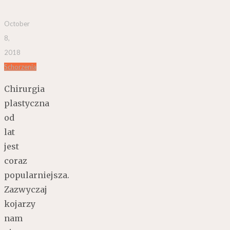
October
8,
2018
Schorzenia
Chirurgia
plastyczna
od
lat
jest
coraz
popularniejsza.
Zazwyczaj
kojarzy
nam