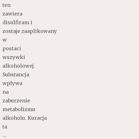
ten
zawiera
disulfiram i
zostaje zaaplikowany
w
postaci
wszywki
alkoholowej.
Substancja
wpływa
na
zaburzenie
metabolizmu
alkoholu. Kuracja
ta
…