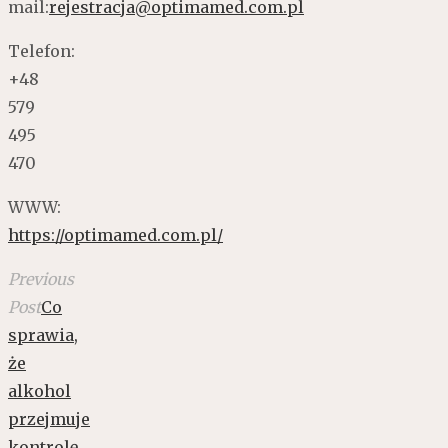
mail:
rejestracja@optimamed.com.pl
Telefon:
+
48
579
495
470
WWW:
https://optimamed.com.pl/
Previous
Post
Co
sprawia,
że
alkohol
przejmuje
kontrolę