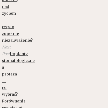
nad
życiem
–
często
zupełnie
niezauważenie?
Next
Post
Implanty
stomatologiczne
a
proteza
—
co
wybrać?
Porównanie
rozwiązań