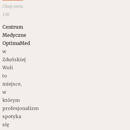
Obejrzenia:
130
Centrum
Medyczne
OptimaMed
w
Zduńskiej
Woli
to
miejsce,
w
którym
profesjonalizm
spotyka
się