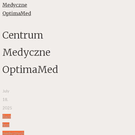
Centrum
Medyczne
OptimaMed
July
18,
2025
Baza
firm
medycznych