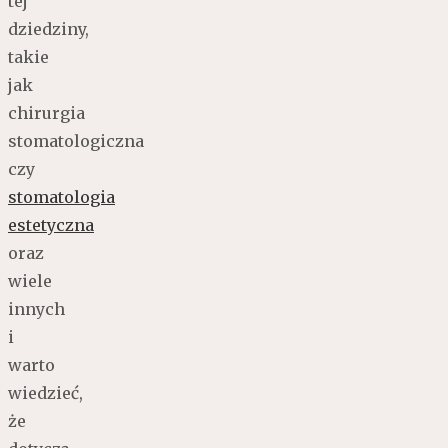
tej
dziedziny,
takie
jak
chirurgia
stomatologiczna
czy
stomatologia
estetyczna
oraz
wiele
innych
i
warto
wiedzieć,
że