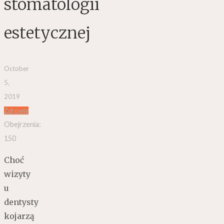
stomatologii
estetycznej
October
5,
2019
Zdrowie
Obejrzenia:
150
Choć
wizyty
u
dentysty
kojarzą