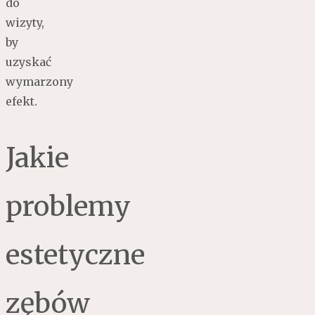
do
wizyty,
by
uzyskać
wymarzony
efekt.
Jakie
problemy
estetyczne
zębów