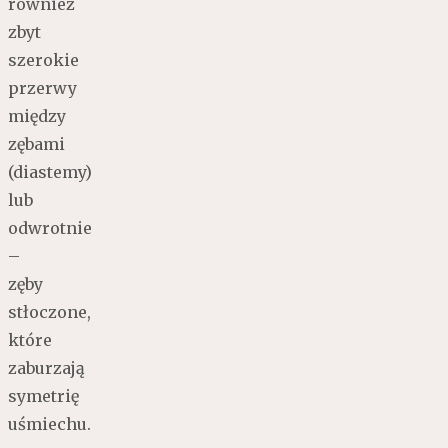
również
zbyt
szerokie
przerwy
między
zębami
(diastemy)
lub
odwrotnie
–
zęby
stłoczone,
które
zaburzają
symetrię
uśmiechu.