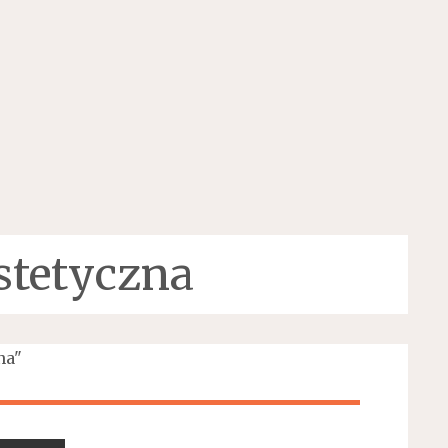
stetyczna
na"