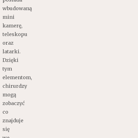
wbudowaną
mini
kamerę,
teleskopu
oraz
latarki.
Dzięki
tym
elementom,
chirurdzy
mogą
zobaczyć
co
znajduje
się
we