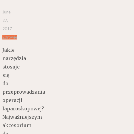
June
27,
2017
Zdrowie
Jakie
narzędzia
stosuje
się
do
przeprowadzania
operacji
laparoskopowej?
Najważniejszym
akcesorium
do