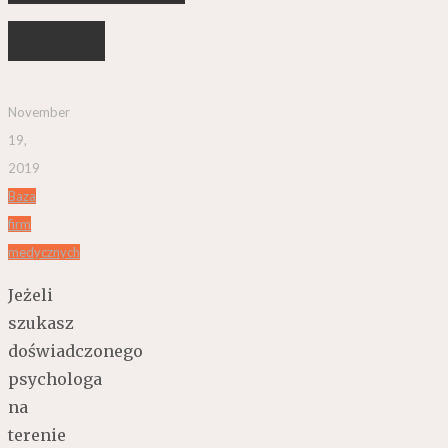
Małek
November
19,
2019
Baza
firm
medycznych
Jeżeli
szukasz
doświadczonego
psychologa
na
terenie