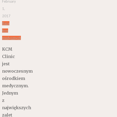
February
1,
2017
Baza
firm
medycznych
KCM
Clinic
jest
nowoczesnym
ośrodkiem
medycznym.
Jednym
z
największych
zalet