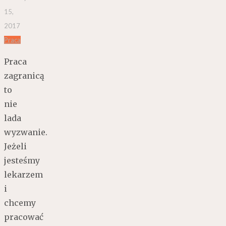
15,
2017
Praca
Praca
zagranicą
to
nie
lada
wyzwanie.
Jeżeli
jesteśmy
lekarzem
i
chcemy
pracować