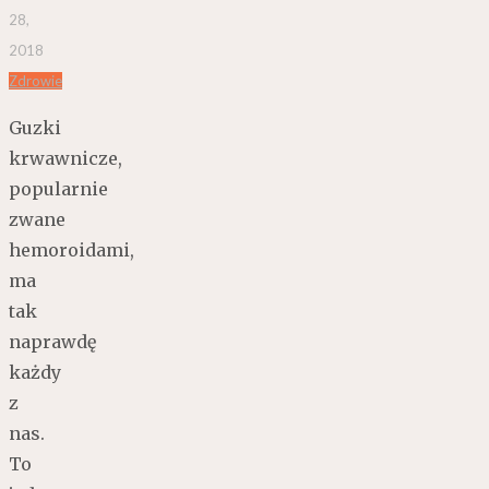
28,
2018
Zdrowie
Guzki
krwawnicze,
popularnie
zwane
hemoroidami,
ma
tak
naprawdę
każdy
z
nas.
To