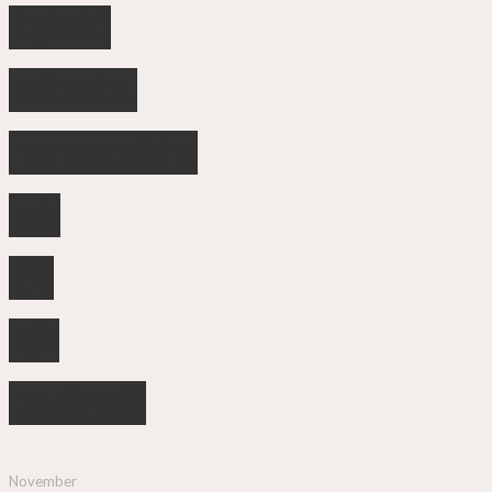
żylaki
odbytu,
hemoroidy,
jak
się
ich
pozbyć?
November