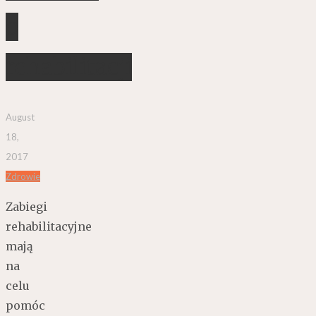
o
rehabilitacji
August
18,
2017
Zdrowie
Zabiegi
rehabilitacyjne
mają
na
celu
pomóc