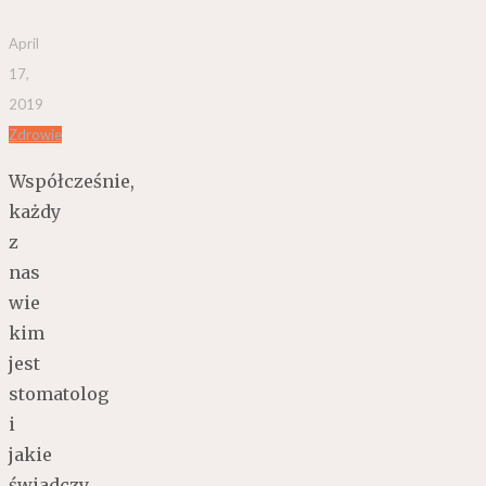
April
17,
2019
Zdrowie
Współcześnie,
każdy
z
nas
wie
kim
jest
stomatolog
i
jakie
świadczy