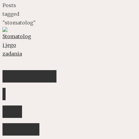
Posts
tagged
"stomatolog"
Stomatolog
i
jego
zadania