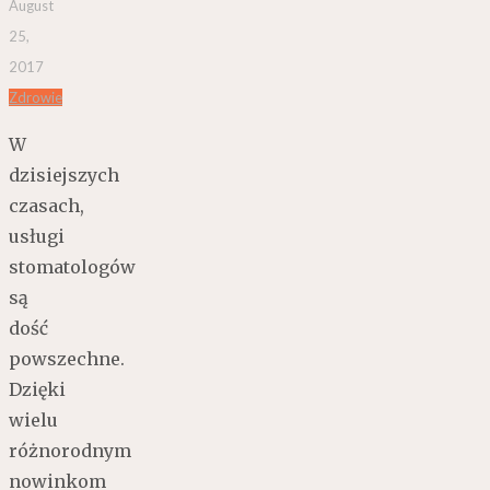
August
25,
2017
Zdrowie
W
dzisiejszych
czasach,
usługi
stomatologów
są
dość
powszechne.
Dzięki
wielu
różnorodnym
nowinkom