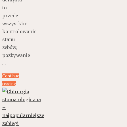
to
przede
wszystkim
kontrolowanie
stanu
zębów,
pozbywanie
…
Continue
reading