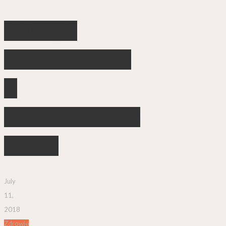
Chirurgia
stomatologiczna
–
najpopularniejsze
zabiegi
July
11,
2018
Zdrowie