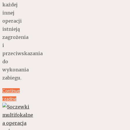
każdej
innej
operacji
istnieją
zagrożenia
i
przeciwskazania
do
wykonania
zabiegu.
Continue
reading