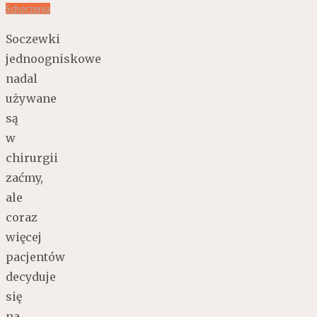
Schorzenia
Soczewki
jednoogniskowe
nadal
używane
są
w
chirurgii
zaćmy,
ale
coraz
więcej
pacjentów
decyduje
się
na