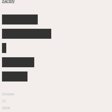
Soczewki
multifokalne
a
operacja
zaćmy
October
17,
2018