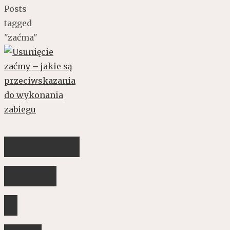
Posts
tagged
"zaćma"
Usunięcie
zaćmy
–