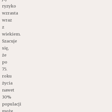
ryzyko
wzrasta
wraz
z
wiekiem.
Szacuje
się,
że
po
75.
roku
życia
nawet
30%
populacji
może