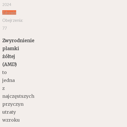
2024
Zdrowie
Obejrzenia:
77
Zwyrodnienie
plamki
żółtej
(AMD)
to
jedna
z
najczęstszych
przyczyn
utraty
wzroku