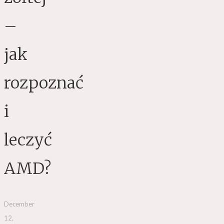
–
jak
rozpoznać
i
leczyć
AMD?
December
12,