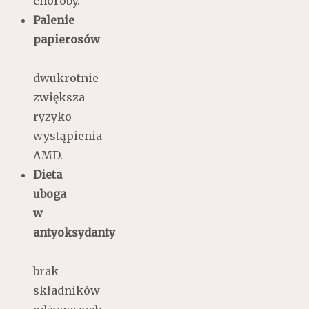
choroby.
Palenie
papierosów
–
dwukrotnie
zwiększa
ryzyko
wystąpienia
AMD.
Dieta
uboga
w
antyoksydanty
–
brak
składników