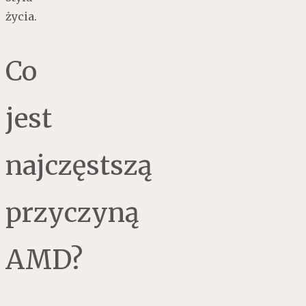
życia.
Co
jest
najczęstszą
przyczyną
AMD?