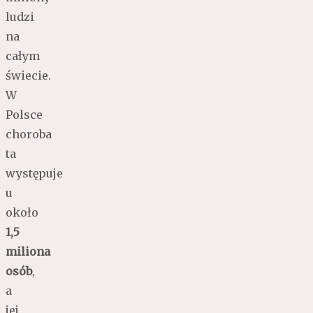
ludzi
na
całym
świecie.
W
Polsce
choroba
ta
występuje
u
około
1,5
miliona
osób
,
a
jej