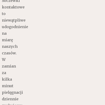
Soczewki
kontaktowe
to
niewątpliwe
udogodnienie
na
miarę
naszych
czasów.
W
zamian
za
kilka
minut
pielęgnacji
dziennie