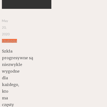
elektroniczne
May
20,
2020
Okulistyka
Szkła
progresywne są
niezwykle
wygodne
dla
każdego,
kto
ma
częsty