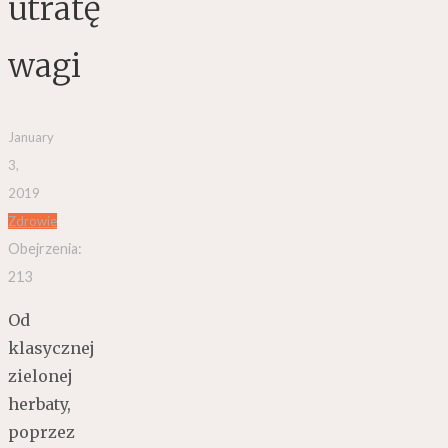
utratę
wagi
January
3,
2019
Zdrowie
Obejrzenia:
213
Od
klasycznej
zielonej
herbaty,
poprzez