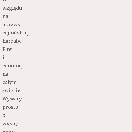
względu
na
uprawy
cejlońskiej
herbaty.
Pitej
i
cenionej
na
całym
świecie.
Wywary
prosto
z
wyspy
mogą