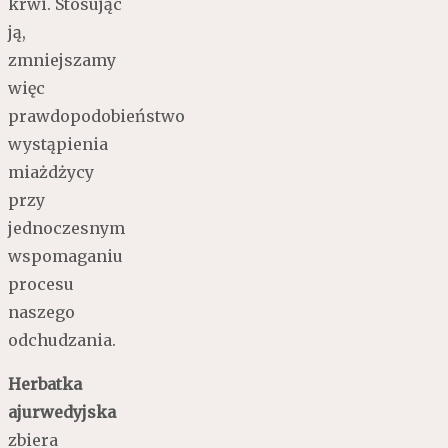
krwi. Stosując
ją,
zmniejszamy
więc
prawdopodobieństwo
wystąpienia
miażdżycy
przy
jednoczesnym
wspomaganiu
procesu
naszego
odchudzania.
Herbatka
ajurwedyjska
zbiera