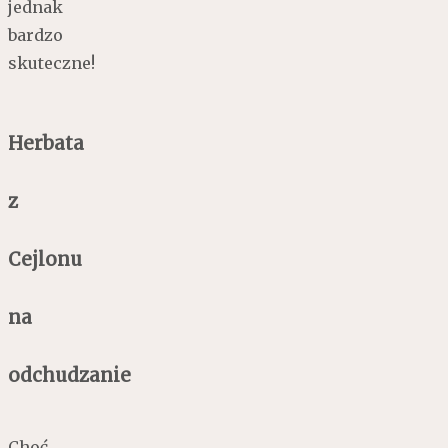
jednak
bardzo
skuteczne!
Herbata
z
Cejlonu
na
odchudzanie
Choć