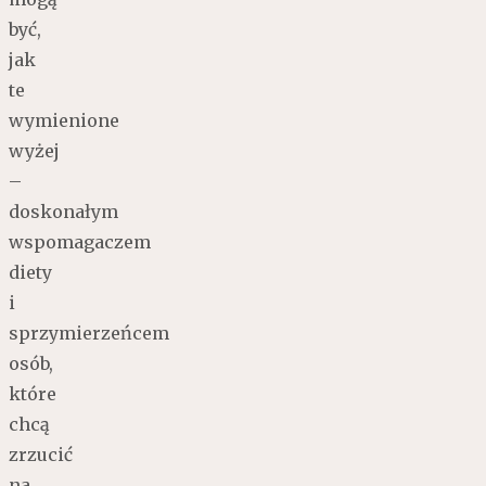
być,
jak
te
wymienione
wyżej
–
doskonałym
wspomagaczem
diety
i
sprzymierzeńcem
osób,
które
chcą
zrzucić
na