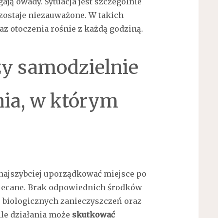
ają owady. Sytuacja jest szczególnie
ozostaje niezauważone. W takich
z otoczenia rośnie z każdą godziną.
ży samodzielnie
nia, w którym
 najszybciej uporządkować miejsce po
alecane. Brak odpowiednich środków
 biologicznych zanieczyszczeń oraz
ile działania może
skutkować