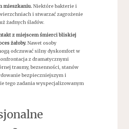
m mieszkaniu.
Niektóre bakterie i
wierzchniach i stwarzać zagrożenie
już żadnych śladów.
takt z miejscem śmierci bliskiej
oces żałoby.
Nawet osoby
mogą odczuwać silny dyskomfort w
Konfrontacja z dramatycznymi
rnej traumy, bezsenności, stanów
cydowanie bezpieczniejszym i
ie tego zadania wyspecjalizowanym
sjonalne