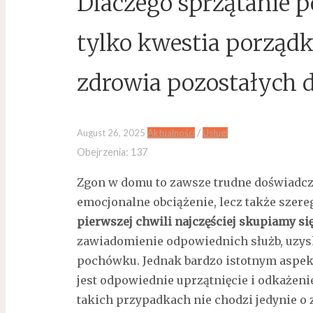
Dlaczego sprzątanie 
tylko kwestia porządk
zdrowia pozostałych
/
August 26, 2025
Aktualności
Usługi
Obejrzenia:
137
Zgon w domu to zawsze trudne doświadczen
emocjonalne obciążenie, lecz także sze
pierwszej chwili najczęściej skupiamy si
zawiadomienie odpowiednich służb, uzysk
pochówku. Jednak bardzo istotnym aspek
jest odpowiednie uprzątnięcie i odkażeni
takich przypadkach nie chodzi jedynie o 