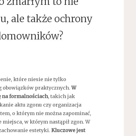
po zmarłym to nie
u, ale także ochrony
 domowników?
ie, które niesie nie tylko
reg obowiązków praktycznych.
W
ę na formalnościach
, takich jak
anie aktu zgonu czy organizacja
tem, o którym nie można zapominać,
e miejsca, w którym nastąpił zgon. W
zachowanie estetyki.
Kluczowe jest