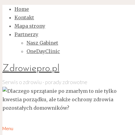
Home
Kontakt
Mapa strony
Partnerzy
Nasz Gabinet
OneDayClinic
Zdrowiepro.pl
Serwis o zdrowiu - porady zdrowotne
Menu