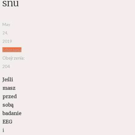
snu
May
24,
2019
Schorzenia
Obejrzenia:
204
Jeśli
masz
przed
sobą
badanie
EEG
i