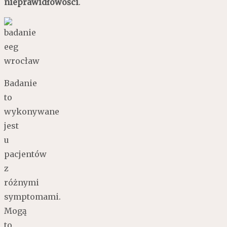
nieprawidłowości
.
Badanie
to
wykonywane
jest
u
pacjentów
z
różnymi
symptomami.
Mogą
to