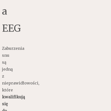
a
EEG
Zaburzenia
snu
są
jedną
z
nieprawidłowości,
które
kwalifikują
się
do