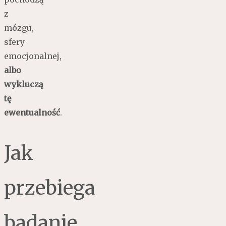
z
mózgu,
sfery
emocjonalnej,
albo
wykluczą
tę
ewentualność
.
Jak
przebiega
badanie