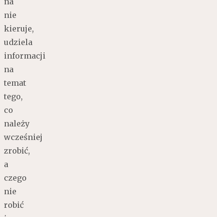
na
nie
kieruje,
udziela
informacji
na
temat
tego,
co
należy
wcześniej
zrobić,
a
czego
nie
robić