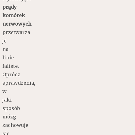
prądy
komórek
nerwowych
przetwarza
je
na
linie
faliste.
Oprócz
sprawdzenia,
w
jaki
sposób
mózg
zachowuje
się