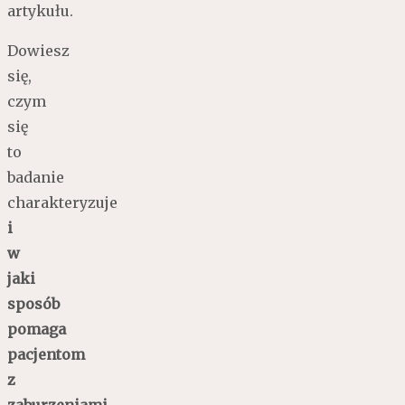
artykułu.
Dowiesz
się,
czym
się
to
badanie
charakteryzuje
i
w
jaki
sposób
pomaga
pacjentom
z
zaburzeniami