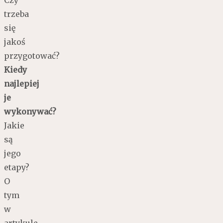
trzeba
się
jakoś
przygotować?
Kiedy
najlepiej
je
wykonywać?
Jakie
są
jego
etapy?
O
tym
w
artykule.