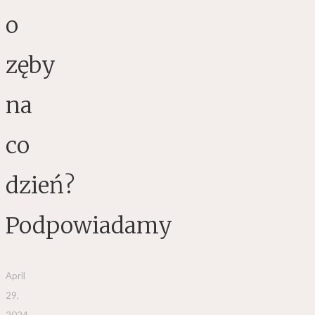
o
zęby
na
co
dzień?
Podpowiadamy
April
29,
2024