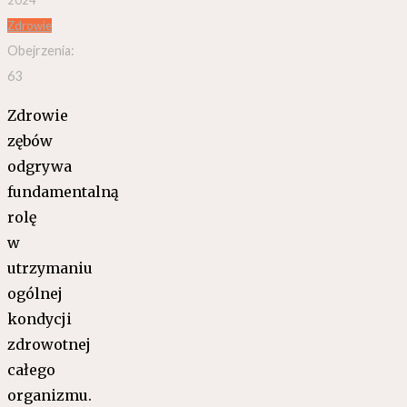
Zdrowie
Obejrzenia:
63
Zdrowie
zębów
odgrywa
fundamentalną
rolę
w
utrzymaniu
ogólnej
kondycji
zdrowotnej
całego
organizmu.