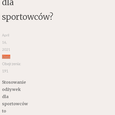
dla
sportowców?
April
16,
2021
Dieta
Obejrzenia:
191
Stosowanie
odżywek
dla
sportowców
to