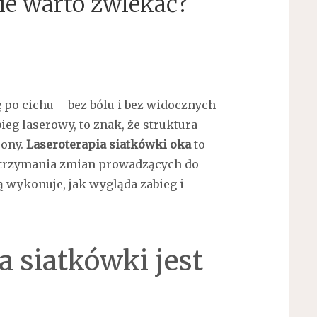
nie warto zwlekać?
 po cichu – bez bólu i bez widocznych
ieg laserowy, to znak, że struktura
rony.
Laseroterapia siatkówki oka
to
atrzymania zmian prowadzących do
ją wykonuje, jak wygląda zabieg i
a siatkówki jest