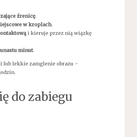
zające źrenicę
.
iejscowe w kroplach
.
kontaktową
i kieruje przez nią wiązkę
kunastu minut
.
i lub lekkie zamglenie obrazu –
godzin.
ię do zabiegu