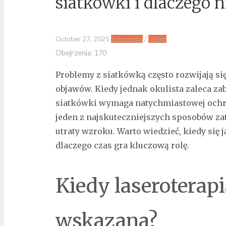
siatkówki i dlaczego 
/
October 27, 2025
Schorzenia
Usługi
Obejrzenia:
170
Problemy z siatkówką często rozwijają się
objawów. Kiedy jednak okulista zaleca zab
siatkówki wymaga natychmiastowej och
jeden z najskuteczniejszych sposobów z
utraty wzroku. Warto wiedzieć, kiedy się 
dlaczego czas gra kluczową rolę.
Kiedy laseroterapi
wskazana?