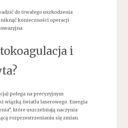
adzić do trwałego uszkodzenia
niknąć konieczności operacji
 inwazyjna.
tokoagulacja i
yta?
cja) polega na precyzyjnym
i wiązką światła laserowego. Energia
nia”, które uszczelniają naczynia
ącą rozprzestrzenianiu się zmian.