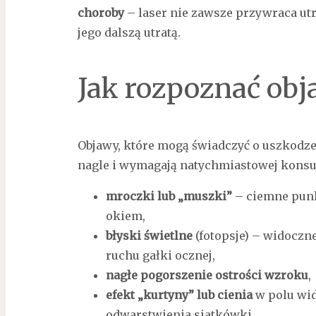
choroby
– laser nie zawsze przywraca utr
jego dalszą utratą.
Jak rozpoznać ob
Objawy, które mogą świadczyć o uszkodzen
nagle i wymagają natychmiastowej konsult
mroczki lub „muszki”
– ciemne punk
okiem,
błyski świetlne
(fotopsje) – widoczn
ruchu gałki ocznej,
nagłe pogorszenie ostrości wzroku
,
efekt „kurtyny” lub cienia
w polu wid
odwarstwienia siatkówki.