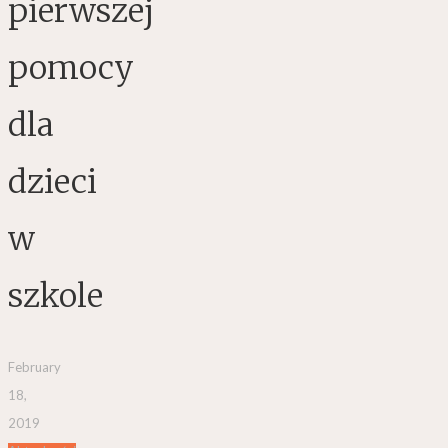
pierwszej
pomocy
dla
dzieci
w
szkole
February
18,
2019