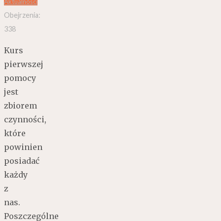
Aktualności
Obejrzenia:
338
Kurs
pierwszej
pomocy
jest
zbiorem
czynności,
które
powinien
posiadać
każdy
z
nas.
Poszczególne