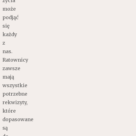
życia
może
podjąć
się
każdy
z
nas.
Ratownicy
zawsze
mają
wszystkie
potrzebne
rekwizyty,
które
dopasowane
są