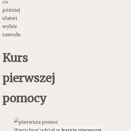
co
później
ułatwi
wybór
zawodu.
Kurs
pierwszej
pomocy
Warto brać udział w
kursie pierwszej