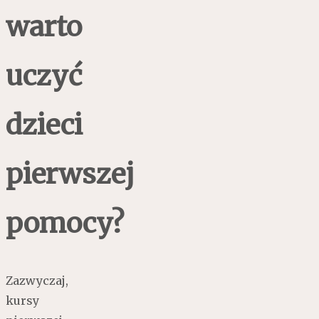
warto
uczyć
dzieci
pierwszej
pomocy?
Zazwyczaj,
kursy