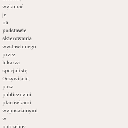
wykonać
je
n
a
podstawie
skierowania
wystawionego
przez
lekarza
specjalistę.
Oczywiście,
poza
publicznymi
placówkami
wyposażonymi
w
potrzebny