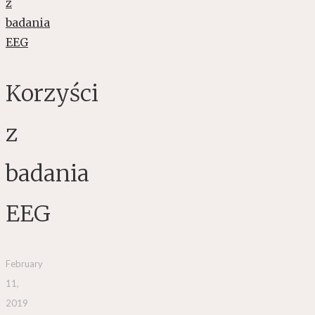
Korzyści
z
badania
EEG
February
11,
2019