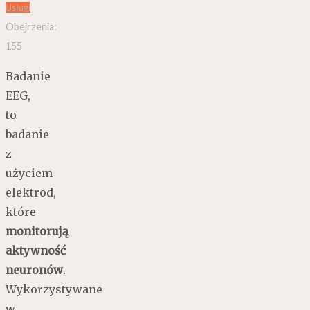
Usługi
Obejrzenia:
155
Badanie
EEG,
to
badanie
z
użyciem
elektrod,
które
monitorują
aktywność
neuronów
.
Wykorzystywane
w