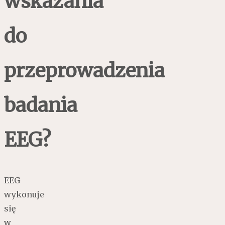
wskazania
do
przeprowadzenia
badania
EEG?
EEG
wykonuje
się
w