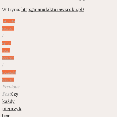
Witryna:
http://manufakturawzroku.pl/
okulista
szczecin
/
optyk
tęcza
szczecin
/
soczewki
szczecin
Previous
Post
Czy
każdy
pieprzyk
jest