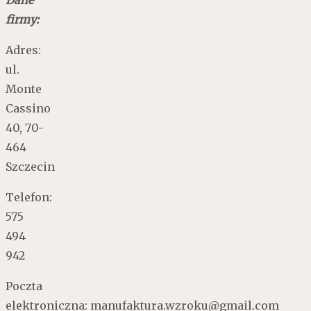
firmy:
Adres:
ul.
Monte
Cassino
40, 70-
464
Szczecin
Telefon:
575
494
942
Poczta
elektroniczna: manufaktura.wzroku@gmail.com