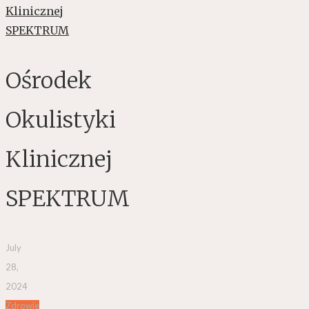
Ośrodek
Okulistyki
Klinicznej
SPEKTRUM
July
28,
2024
Zdrowie