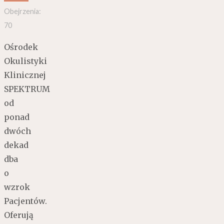
Obejrzenia:
70
Ośrodek
Okulistyki
Klinicznej
SPEKTRUM
od
ponad
dwóch
dekad
dba
o
wzrok
Pacjentów.
Oferują