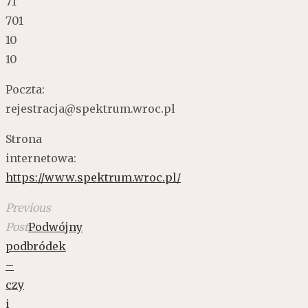
71
701
10
10
Poczta:
rejestracja@spektrum.wroc.pl
Strona
internetowa:
https://www.spektrum.wroc.pl/
Previous
Post
Podwójny
podbródek
–
czy
i