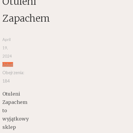
Otuleni
Zapachem
April
19,
2024
Usługi
Obejrzenia:
184
Otuleni
Zapachem
to
wyjątkowy
sklep