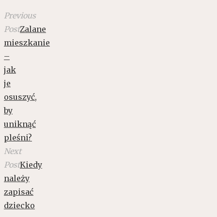
Previous
Post
Zalane
mieszkanie
–
jak
je
osuszyć,
by
uniknąć
pleśni?
Next
Post
Kiedy
należy
zapisać
dziecko