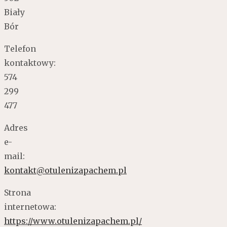
Biały
Bór
Telefon
kontaktowy:
574
299
477
Adres
e-
mail:
kontakt@otulenizapachem.pl
Strona
internetowa:
https://www.otulenizapachem.pl/