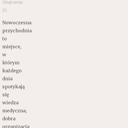
Obejrzenia:
21
Nowoczesna
przychodnia
to
miejsce,
w
którym
każdego
dnia
spotykają
się
wiedza
medyczna,
dobra
organizacja