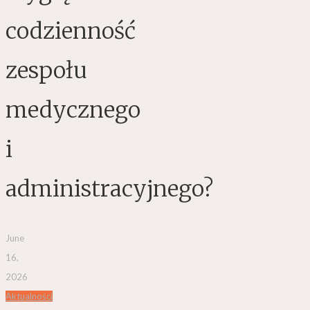
codzienność
zespołu
medycznego
i
administracyjnego?
June
16,
2026
Aktualności