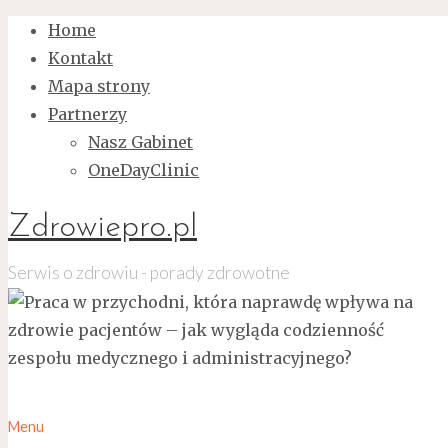
Home
Kontakt
Mapa strony
Partnerzy
Nasz Gabinet
OneDayClinic
Zdrowiepro.pl
Serwis o zdrowiu - porady zdrowotne
Menu