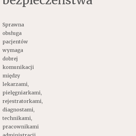
bezpieczeństwa
Sprawna
obsługa
pacjentów
wymaga
dobrej
komunikacji
między
lekarzami,
pielęgniarkami,
rejestratorkami,
diagnostami,
technikami,
pracownikami
administracji