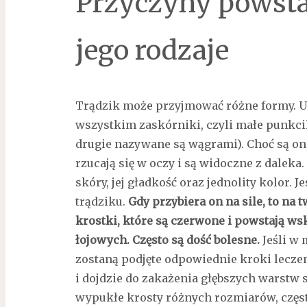
Przyczyny powsta
jego rodzaje
Trądzik może przyjmować różne formy. U 
wszystkim zaskórniki, czyli małe punkcik
drugie nazywane są wągrami). Choć są one
rzucają się w oczy i są widoczne z daleka
skóry, jej gładkość oraz jednolity kolor. 
trądziku.
Gdy przybiera on na sile, to na 
krostki, które są czerwone i powstają w
łojowych. Często są dość bolesne.
Jeśli w 
zostaną podjęte odpowiednie kroki leczeni
i dojdzie do zakażenia głębszych warstw 
wypukłe krosty różnych rozmiarów, częs