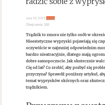
radzić sobie z wypry
June 10, 2019
Uroda
Obejrzenia:
185
Trądzik to zmora nie tylko osób w okresie
Nieestetyczne wypryski pojawiają się czę
oczywiście w najmniej odpowiednim momen
bardzo nieatracyjnie, dlatego mają ogro
dobre samopoczucie. Jak skutecznie walcz
Cię od lat? Co zrobić, aby pozbyć się probl
przyczyna? Sprawdź poniższy artykuł, aby
temat wyprysków skórnych oraz skutecz
trądzikiem.