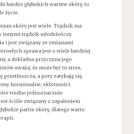
ą do bardzo głębokich warstw skóry, to
e życie.
ian skóry jest wiele. Trądzik ma
y innymi trądzik młodzieńczy.
a i jest związany ze zmianami
rosłych sprawa jest o wiele bardziej
y, a dokładna przyczyna jego
istów uważa, że może być to stres,
 przetłuszcza, a pory zatykają się.
blemy hormonalne, skłonności
tóre trudno jednoznacznie
jest ściśle związany z zapaleniem
łębokie partie skóry, dlatego warto
rapii.