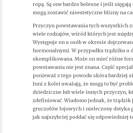
ropą. Są one bardzo bolesne i jeśli sięgaj
mogą zostawić nieestetyczne blizny na cał
Przyczyn powstawania tych wszystkich zm
wiele rodzajów, wśród których jest międz
Występuje on u osób w okresie dojrzewani
hormonalnymi. W przypadku trądziku u do
skomplikowana. Może on mieć różne form
powstawania nie jest znana. Część specjal
ponieważ z tego powodu skóra bardziej się
Inni z kolei uważają, że mogą to być pro
dziedziczne lub wiele innych przyczyn, k
zdefiniować. Wiadomo jednak, że trądzik 
gruczołów łojowych i nieleczony dotyka g
jak najszybciej poddać się odpowiedniej te