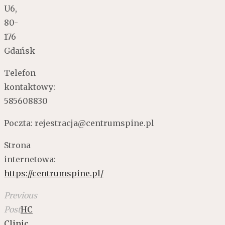
U6,
80-
176
Gdańsk
Telefon
kontaktowy:
585608830
Poczta:
rejestracja@centrumspine.pl
Strona
internetowa:
https://centrumspine.pl/
Previous
Post
HC
Clinic