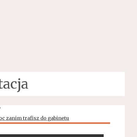
tacja
"