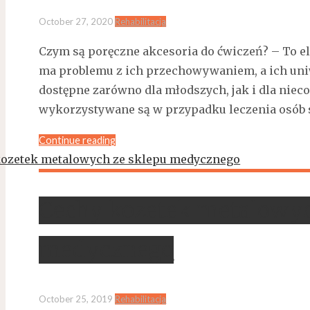
October 27, 2020
Rehabilitacja
Czym są poręczne akcesoria do ćwiczeń? – To ele
ma problemu z ich przechowywaniem, a ich uniw
dostępne zarówno dla młodszych, jak i dla nieco
wykorzystywane są w przypadku leczenia osób 
Continue reading
Cechy kozetek metalowyc
medycznego
October 25, 2019
Rehabilitacja