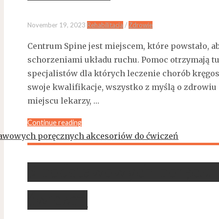
/
November 19, 2023
Rehabilitacja
Zdrowie
Centrum Spine jest miejscem, które powstało, 
schorzeniami układu ruchu. Pomoc otrzymają tu 
specjalistów dla których leczenie chorób kręgo
swoje kwalifikacje, wszystko z myślą o zdrowi
miejscu lekarzy, …
Continue reading
5 podstawowych poręczn
ćwiczeń