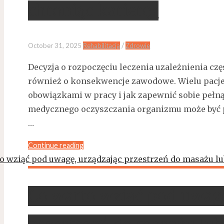
chroniąc karierę?
/
October 31, 2025
Rehabilitacja
Zdrowie
Decyzja o rozpoczęciu leczenia uzależnienia częs
również o konsekwencje zawodowe. Wielu pacjen
obowiązkami w pracy i jak zapewnić sobie pełną
medycznego oczyszczania organizmu może być 
…
Continue reading
Co warto wziąć pod uwagę