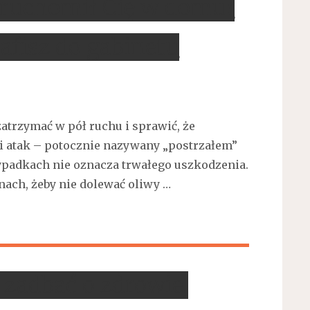
eruchomił Cię w domu?
fisz do gabinetu
zatrzymać w pół ruchu i sprawić, że
ki atak – potocznie nazywany „postrzałem”
zypadkach nie oznacza trwałego uszkodzenia.
nach, żeby nie dolewać oliwy …
 zadbać o zdrowie,