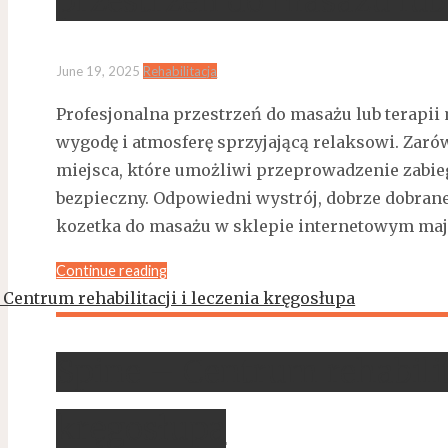
przestrzeń do masażu lub
June 19, 2025
Rehabilitacja
Profesjonalna przestrzeń do masażu lub terapii
wygodę i atmosferę sprzyjającą relaksowi. Zarów
miejsca, które umożliwi przeprowadzenie zabi
bezpieczny. Odpowiedni wystrój, dobrze dobran
kozetka do masażu w sklepie internetowym maj
Continue reading
Spine – Centrum rehabilita
kręgosłupa