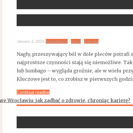
“Postrzał” w plecach uni
Pierwsza pomoc zanim tra
/
/
January 2, 2026
Rehabilitacja
Sport
Zdrowie
Nagły, przeszywający ból w dole pleców potrafi 
najprostsze czynności stają się niemożliwe. Ta
lub lumbago – wygląda groźnie, ale w wielu pr
Kluczowe jest to, co zrobisz w pierwszych godzi
Continue reading
Detoks we Wrocławiu: jak