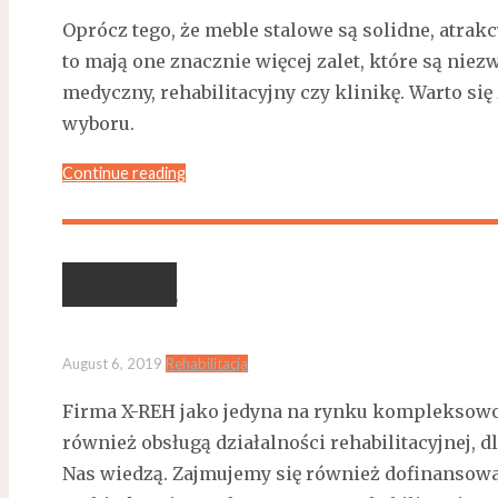
Oprócz tego, że meble stalowe są solidne, atrak
to mają one znacznie więcej zalet, które są ni
medyczny, rehabilitacyjny czy klinikę. Warto si
wyboru.
Continue reading
X-REH
August 6, 2019
Rehabilitacja
Firma X-REH jako jedyna na rynku kompleksowo z
również obsługą działalności rehabilitacyjnej, d
Nas wiedzą. Zajmujemy się również dofinansowa