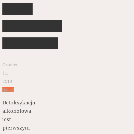
polega
detoksykacja
alkoholowa?
October
11,
2018
Nałogi
Detoksykacja
alkoholowa
jest
pierwszym