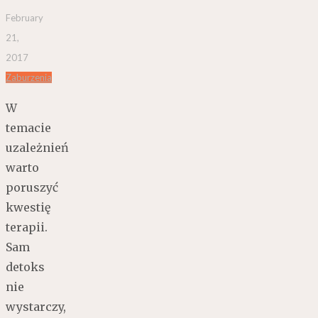
February
21,
2017
Zaburzenia
W
temacie
uzależnień
warto
poruszyć
kwestię
terapii.
Sam
detoks
nie
wystarczy,