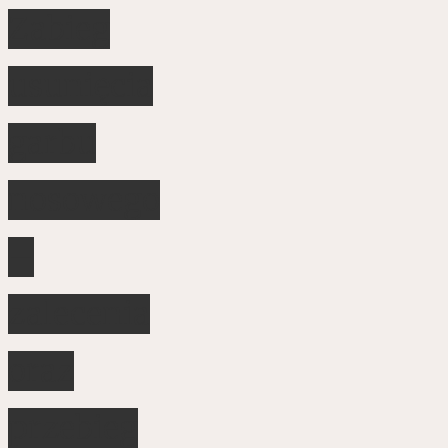
Zabieg
usunięcia
garbu
nosowego
–
zalecenia
oraz
przebieg