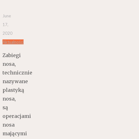
June
17,
2020
Aktualności
Zabiegi
nosa,
technicznie
nazywane
plastyką
nosa,
są
operacjami
nosa
mającymi