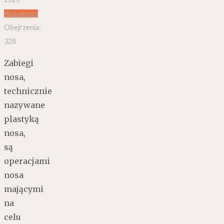
Aktualności
Obejrzenia:
328
Zabiegi
nosa,
technicznie
nazywane
plastyką
nosa,
są
operacjami
nosa
mającymi
na
celu