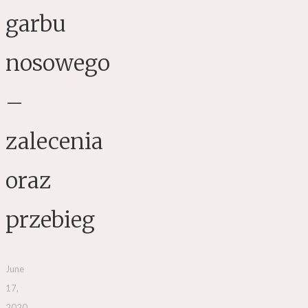
garbu
nosowego
–
zalecenia
oraz
przebieg
June
17,
2020