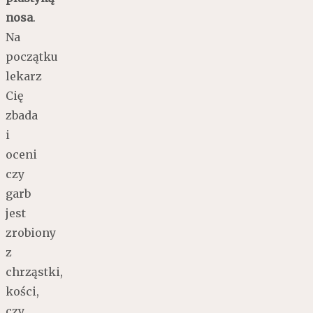
nosa
.
Na
początku
lekarz
Cię
zbada
i
oceni
czy
garb
jest
zrobiony
z
chrząstki,
kości,
czy