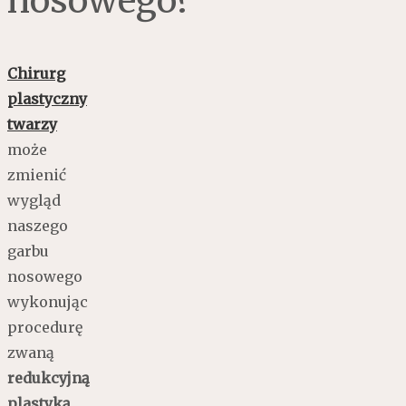
nosowego?
Chirurg
plastyczny
twarzy
może
zmienić
wygląd
naszego
garbu
nosowego
wykonując
procedurę
zwaną
redukcyjną
plastyką