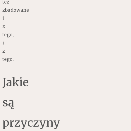
też
zbudowane
i
z
tego,
i
z
tego.
Jakie
są
przyczyny