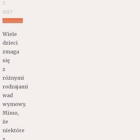
7,
2017
Zaburzenia
Wiele
dzieci
zmaga
się
z
różnymi
rodzajami
wad
wymowy.
Mimo,
że
niektóre
z