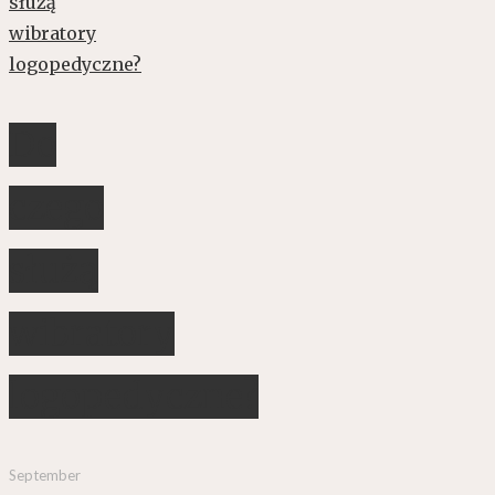
Do
czego
służą
wibratory
logopedyczne?
September