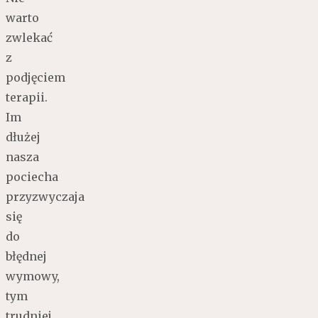
warto
zwlekać
z
podjęciem
terapii.
Im
dłużej
nasza
pociecha
przyzwyczaja
się
do
błędnej
wymowy,
tym
trudniej