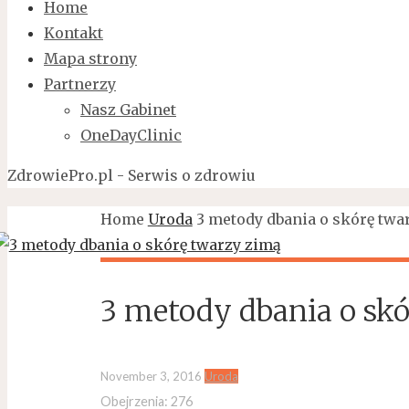
Home
Kontakt
Mapa strony
Partnerzy
Nasz Gabinet
OneDayClinic
ZdrowiePro.pl - Serwis o zdrowiu
Home
Uroda
3 metody dbania o skórę twa
3 metody dbania o sk
November 3, 2016
Uroda
Obejrzenia:
276