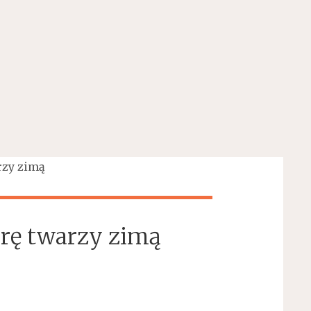
rzy zimą
órę twarzy zimą