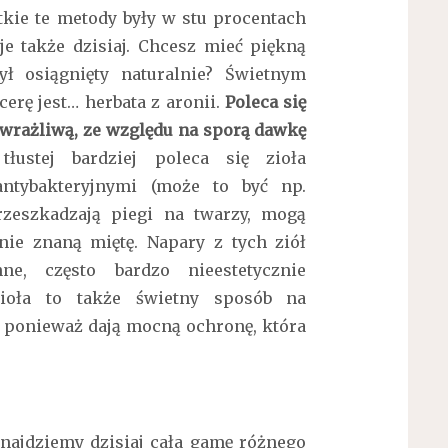
stkie te metody były w stu procentach
e także dzisiaj. Chcesz mieć piękną
ył osiągnięty naturalnie? Świetnym
rę jest… herbata z aronii.
Poleca się
 wrażliwą, ze względu na sporą dawkę
tłustej bardziej poleca się zioła
antybakteryjnymi (może to być np.
rzeszkadzają piegi na twarzy, mogą
ie znaną miętę. Napary z tych ziół
nne, często bardzo nieestetycznie
Zioła to także świetny sposób na
 ponieważ dają mocną ochronę, która
najdziemy dzisiaj cała gamę różnego