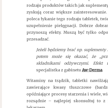
rodzaju produktów takich jak suplementy 
zyskują coraz większe zainteresowanie
poleca łykanie tego rodzaju tabletek, tw
uzupełnienie pielęgnacji. Dobrze dobr
przynoszą efekty. Muszą być tylko odp
przesadzać.
Jeżeli będziemy brać np. suplementy na
potem może się okazać, że „prz
składnikami odżywczymi. Efekt
specjalistka z gabinetu
Aw-Derma
.
Witaminy na trądzik, tabletki nawilża
zawierające kwasy tłuszczowe (bard
opóźniające procesy starzenia i wiele, w
rozsądnie – najlepiej skonsultuj to z
lekarzem.