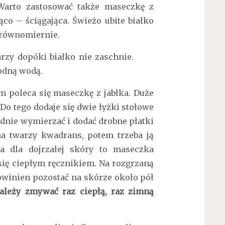
Warto zastosować także maseczkę z
co – ściągająca. Świeżo ubite białko
 równomiernie.
zy dopóki białko nie zaschnie.
odną wodą.
iem poleca się maseczkę z jabłka. Duże
 Do tego dodaje się dwie łyżki stołowe
dnie wymierzać i dodać drobne płatki
a twarzy kwadrans, potem trzeba ją
 dla dojrzałej skóry to maseczka
ię ciepłym ręcznikiem. Na rozgrzaną
powinien pozostać na skórze około pół
ależy zmywać raz ciepłą, raz zimną