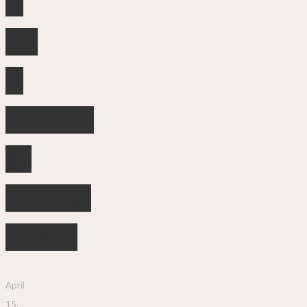
–
jak
je
osuszyć,
by
uniknąć
pleśni?
April
15,