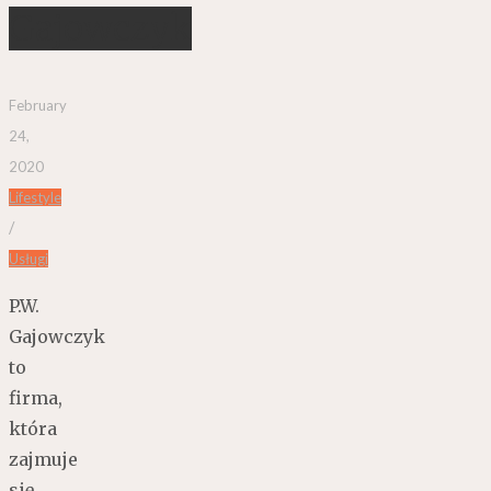
Gajowczyk
February
24,
2020
Lifestyle
/
Usługi
P.W.
Gajowczyk
to
firma,
która
zajmuje
się