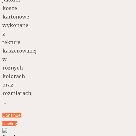
kosze
kartonowe
wykonane
z
tektury
kaszerowanej
w
różnych
kolorach
oraz
rozmiarach,
…
Continue
reading