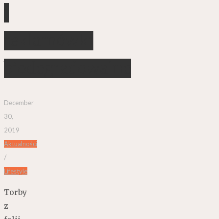
i
reklamówki
biodegradowalne
December
30,
2019
Aktualności
/
Lifestyle
Torby
z