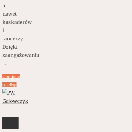
a
nawet
kaskaderów
i
tancerzy.
Dzięki
zaangażowaniu
…
Continue
reading
P.W.