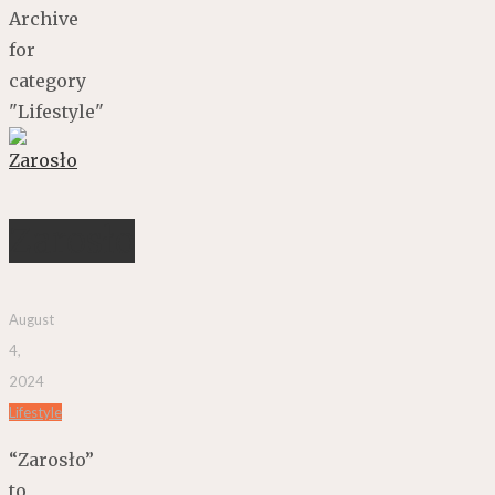
Archive
for
category
"Lifestyle"
Zarosło
August
4,
2024
Lifestyle
“Zarosło”
to