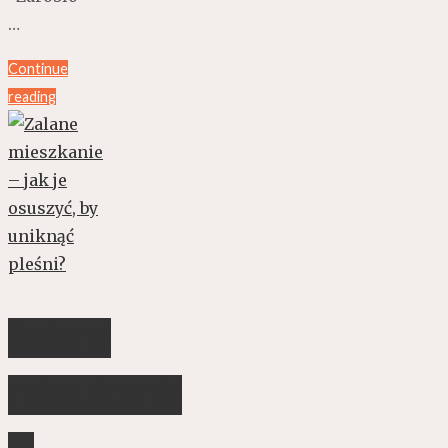
…
Continue
reading
Zalane
mieszkanie