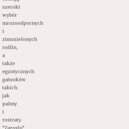
szeroki
wybór
mrozoodpornych
i
zimozielonych
roślin,
a
także
egzotycznych
gatunków
takich
jak
palmy
i
rostraty.
“Zarosło”