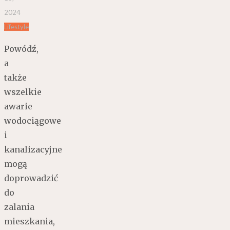
2024
Lifestyle
Powódź,
a
także
wszelkie
awarie
wodociągowe
i
kanalizacyjne
mogą
doprowadzić
do
zalania
mieszkania,