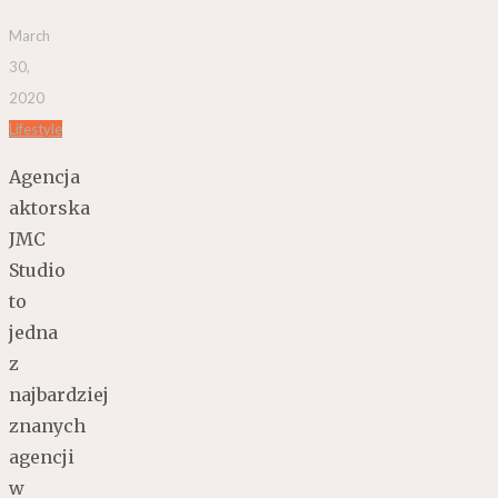
March
30,
2020
Lifestyle
Agencja
aktorska
JMC
Studio
to
jedna
z
najbardziej
znanych
agencji
w