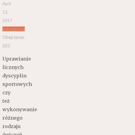
April
13,
2017
Rehabilitacja
Obejrzenia:
203
Uprawianie
licznych
dyscyplin
sportowych
czy
też
wykonywanie
różnego
rodzaju
ćwiczeń