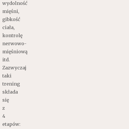
wydolność
mięśni,
gibkość
ciała,
kontrolę
nerwowo-
mięśniową
itd.
Zazwyczaj
taki
trening
składa
się
z
4
etapów: