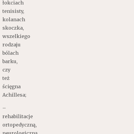
łokciach
tenisisty,
kolanach
skoczka,
wszelkiego
rodzaju
bólach
barku,
czy
też
ścięgna
Achillesa;
–
rehabilitacje
ortopedyczną,
neurologiczną,