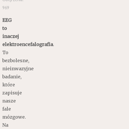
969
EEG
to
inaczej
elektroencefalografia
.
To
bezbolesne,
nieinwazyjne
badanie,
które
zapisuje
nasze
fale
mózgowe.
Na