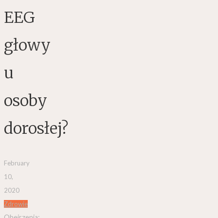
EEG
głowy
u
osoby
dorosłej?
February
10,
2020
Zdrowie
Obejrzenia: