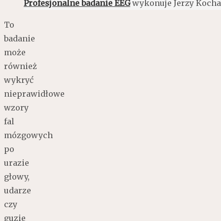
Profesjonalne badanie EEG
wykonuje Jerzy Kocha
To
badanie
może
również
wykryć
nieprawidłowe
wzory
fal
mózgowych
po
urazie
głowy,
udarze
czy
guzie