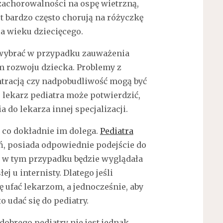
zachorowalności na ospę wietrzną,
t bardzo często chorują na różyczkę
la wieku dziecięcego.
e wybrać w przypadku zauważenia
rozwoju dziecka. Problemy z
ntracją czy nadpobudliwość mogą być
lekarz pediatra może potwierdzić,
 do lekarza innej specjalizacji.
, co dokładnie im dolega.
Pediatra
eń, posiada odpowiednie podejście do
t w tym przypadku będzie wyglądała
j u internisty. Dlatego jeśli
 ufać lekarzom, a jednocześnie, aby
 udać się do pediatry.
obrego pediatry nie jest jednak