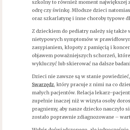
szkolny to również moment największej 
odrę czy świnkę. Młodsze dzieci natomias
oraz szkarlatynę i inne choroby typowe d
Z dzieckiem do pediatry należy się takż
nietypowych symptomów w prawidłowym 
zasypianiem, kłopoty z pamięcią i konce
objawem poważniejszych schorzeń, które 
wykluczyć lub skierować na dalsze badania
Dzieci nie zawsze są w stanie powiedzieć
Swarzędz
, który pracuje z nimi na co dzi
małych pacjentów. Relacja lekarz–pacjen
zupełnie inaczej niż w wizyta osoby dorosłe
pragniemy, aby nasze dziecko nauczyło się
zostało poprawnie zdiagnozowane – warto
Wybór doświadczonego, ale jednocześnie d