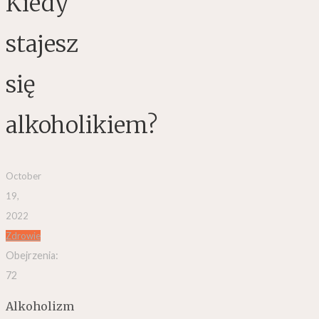
Kiedy
stajesz
się
alkoholikiem?
October
19,
2022
Zdrowie
Obejrzenia:
72
Alkoholizm