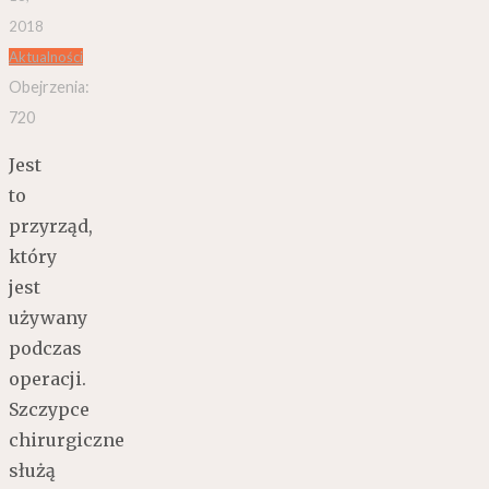
2018
Aktualności
Obejrzenia:
720
Jest
to
przyrząd,
który
jest
używany
podczas
operacji.
Szczypce
chirurgiczne
służą