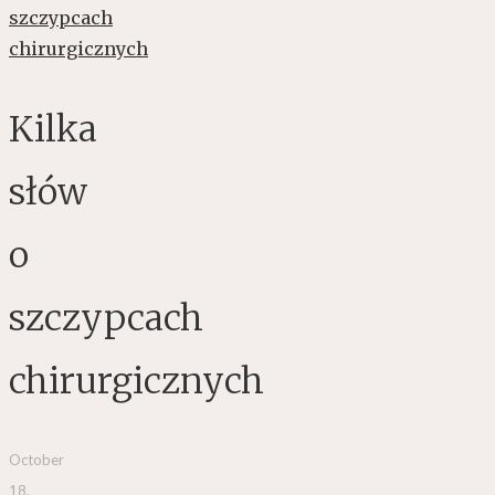
Kilka
słów
o
szczypcach
chirurgicznych
October
18,