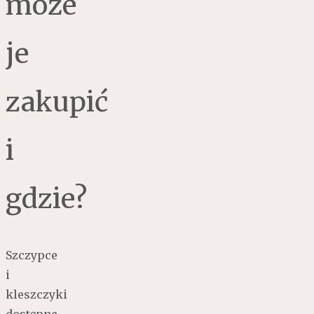
może
je
zakupić
i
gdzie?
Szczypce
i
kleszczyki
dostępne