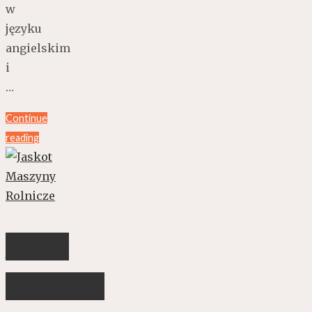
w
języku
angielskim
i
…
Continue
reading
Jaskot
Maszyny