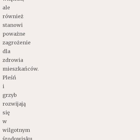
ale
również
stanowi
poważne
zagrożenie
dla
zdrowia
mieszkańców.
Pleśń
i
grzyb
rozwijają
się
w
wilgotnym
środowisku