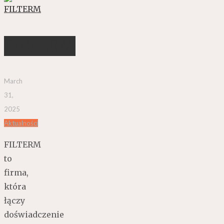
FILTERM
March
31,
2025
Aktualności
FILTERM
to
firma,
która
łączy
doświadczenie