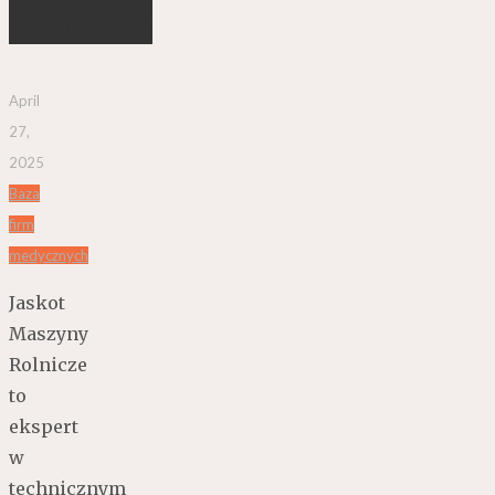
Rolnicze
April
27,
2025
Baza
firm
medycznych
Jaskot
Maszyny
Rolnicze
to
ekspert
w
technicznym