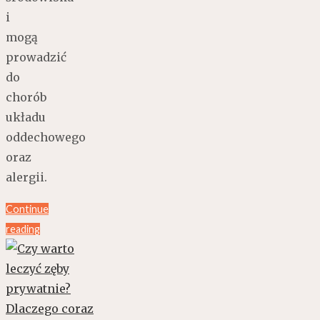
i
mogą
prowadzić
do
chorób
układu
oddechowego
oraz
alergii.
Continue
reading