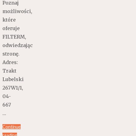
Poznaj
możliwości,
które
oferuje
FILTERM,
odwiedzając
stronę.
Adres:
Trakt
Lubelski
267W1/1,
04-
667
…
Continue
reading