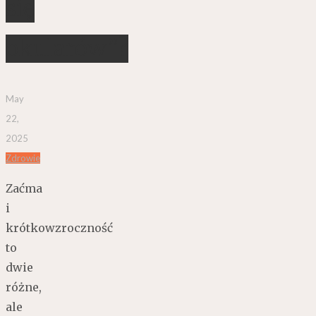
się
okularów”?
May
22,
2025
Zdrowie
Zaćma
i
krótkowzroczność
to
dwie
różne,
ale