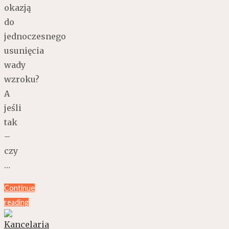
okazją
do
jednoczesnego
usunięcia
wady
wzroku?
A
jeśli
tak
–
czy
…
Continue
reading