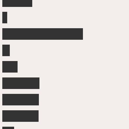
Zaćma
a
krótkowzroczność
–
czy
operacja
pozwala
„pozbyć