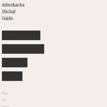
Kancelaria
Adwokacka
Michał
Gajda
May
18,
2025