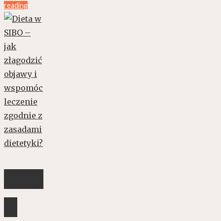
reading
Dieta
w