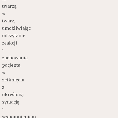
twarzą
w
twarz,
umożliwiając
odczytanie
reakcji
i
zachowania
pacjenta
w
zetknięciu
z
określoną
sytuacją
i
wspomnieniem.