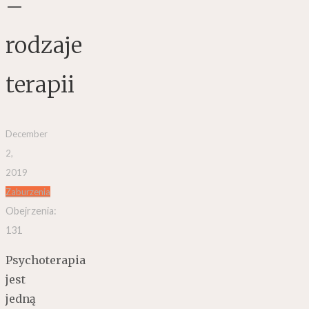
–
rodzaje
terapii
December
2,
2019
Zaburzenia
Obejrzenia:
131
Psychoterapia
jest
jedną