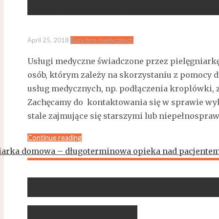
Pielęgniarka Jadwiga Urb
April 25, 2018
Baza firm medycznych
Usługi medyczne świadczone przez pielęgniark
osób, którym zależy na skorzystaniu z pomocy 
usług medycznych, np. podłączenia kroplówki, z
Zachęcamy do kontaktowania się w sprawie wy
stale zajmujące się starszymi lub niepełnospr
Continue reading
Pielęgniarka domowa – 
nad pacjentem