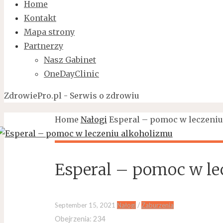
Home
Kontakt
Mapa strony
Partnerzy
Nasz Gabinet
OneDayClinic
ZdrowiePro.pl - Serwis o zdrowiu
Home
Nałogi
Esperal – pomoc w leczeni
Esperal – pomoc w le
/
September 15, 2021
Nałogi
Zaburzenia
Obejrzenia:
234