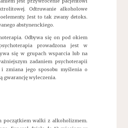
aniem jest przywrócenie pacjentowi
trolitowej. Odtruwanie alkoholowe
elementy. Jest to tak zwany detoks.
wanego abstynenckiego.
hoterapia. Odbywa się on pod okiem
 psychoterapia prowadzona jest w
bywa się w grupach wsparcia lub na
ważniejszym zadaniem psychoterapii
i i zmiana jego sposobu myślenia o
ją gwarancję wyleczenia.
m początkiem walki z alkoholizmem.