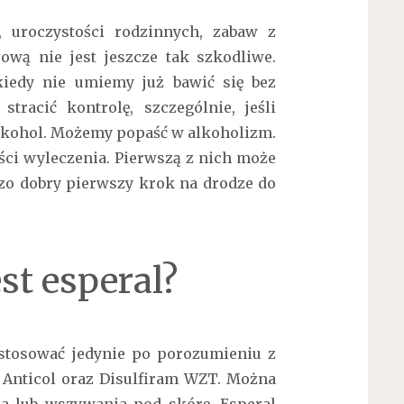
 uroczystości rodzinnych, zabaw z
głową nie jest jeszcze tak szkodliwe.
 kiedy nie umiemy już bawić się bez
acić kontrolę, szczególnie, jeśli
lkohol. Możemy popaść w alkoholizm.
wości wyleczenia. Pierwszą z nich może
dzo dobry pierwszy krok na drodze do
st esperal?
 stosować jedynie po porozumieniu z
 Anticol oraz Disulfiram WZT. Można
ia lub wszywania pod skórę. Esperal