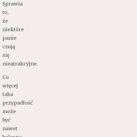
Sprawia
to,
że
niektóre
panie
czują
się
nieatrakcyjne.
Co
więcej
taka
przypadłość
może
być
nawet