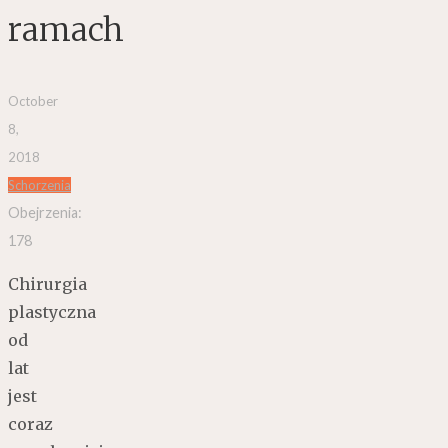
ramach
October
8,
2018
Schorzenia
Obejrzenia:
178
Chirurgia
plastyczna
od
lat
jest
coraz