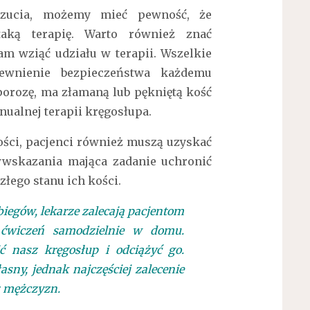
czucia, możemy mieć pewność, że
aką terapię. Warto również znać
m wziąć udziału w terapii. Wszelkie
ewnienie bezpieczeństwa każdemu
oporozę, ma złamaną lub pękniętą kość
ualnej terapii kręgosłupa.
ości, pacjenci również muszą uzyskać
wwskazania mająca zadanie uchronić
złego stanu ich kości.
egów, lekarze zalecają pacjentom
ćwiczeń samodzielnie w domu.
ć nasz kręgosłup i odciążyć go.
asny, jednak najczęściej zalecenie
z mężczyzn.