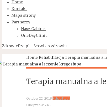
Home
Kontakt
Mapa strony
Partnerzy
Nasz Gabinet
OneDayClinic
ZdrowiePro.pl - Serwis o zdrowiu
Home
Rehabilitacja
Terapia manualna a l
Terapia manualna a le
October 22, 2018
Rehabilitacja
Obejrzenia:
248